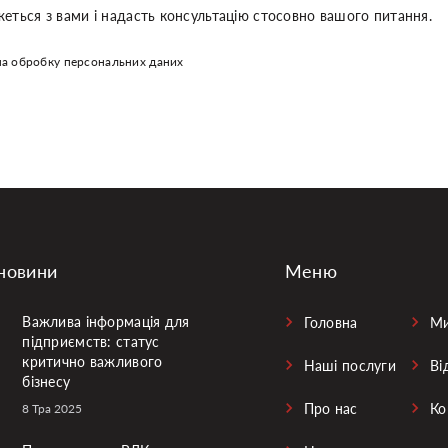
еться з вами і надасть консультацію стосовно вашого питання.
а обробку персональних даних
новини
Меню
Важлива інформація для
Головна
Ми
підприємств: статус
критично важливого
Наші послуги
Ві
бізнесу
Про нас
Ко
8 Тра 2025