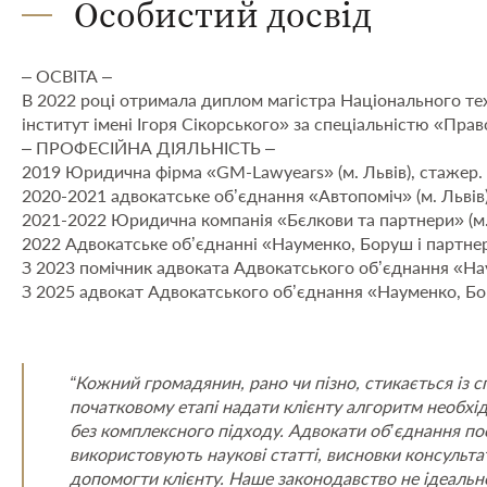
Особистий досвід
– ОСВІТА –
В 2022 році отримала диплом магістра Національного тех
інститут імені Ігоря Сікорського» за спеціальністю «Прав
– ПРОФЕСІЙНА ДІЯЛЬНІСТЬ –
2019 Юридична фірма «GM-Lawyears» (м. Львів), стажер.
2020-2021 адвокатське об’єднання «Автопоміч» (м. Львів)
2021-2022 Юридична компанія «Бєлкови та партнери» (м. 
2022 Адвокатське об’єднанні «Науменко, Боруш і партне
З 2023 помічник адвоката Адвокатського об’єднання «На
З 2025 адвокат Адвокатського об’єднання «Науменко, Бо
“Кожний громадянин, рано чи пізно, стикається із
початковому етапі надати клієнту алгоритм необхід
без комплексного підходу. Адвокати об’єднання по
використовують наукові статті, висновки консультати
допомогти клієнту. Наше законодавство не ідеальне