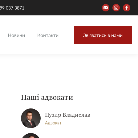
99 037 3871
Новини
Контакти
Зв'язатись з нами
Наші адвокати
Пузир Владислав
Адвокат