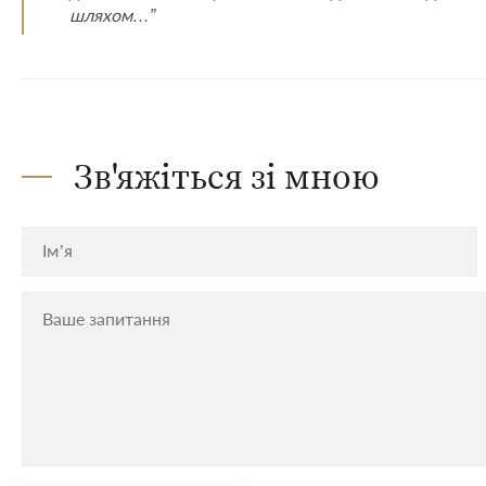
шляхом…”
Зв'яжіться зі мною