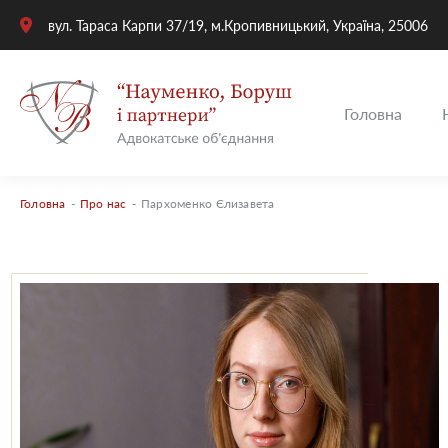
вул. Тараса Карпи 37/19, м.Кропивницький, Україна, 25006
Головна
Головна
-
Про нас
-
Пархоменко Єлизавета