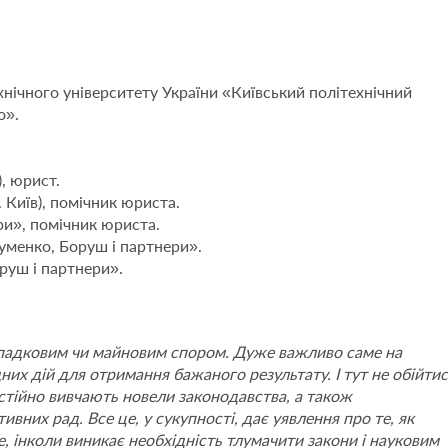
нічного університету України «Київський політехнічний
о».
, юрист.
Київ), помічник юриста.
ри», помічник юриста.
уменко, Боруш і партнери».
руш і партнери».
 спадковим чи майновим спором. Дуже важливо саме на
них дій для отримання бажаного результату. І тут не обійти
стійно вивчають новели законодавства, а також
вних рад. Все це, у сукупності, дає уявлення про те, як
, інколи виникає необхідність тлумачити закони і науковим