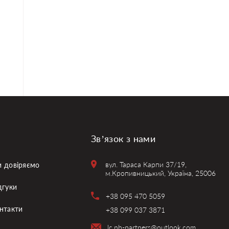
Зв’язок з нами
вул. Тараса Карпи 37/19,
 довіряємо
м.Кропивницький, Україна, 25006
дгуки
+38 095 470 5059
нтакти
+38 099 037 3871
lc.nb-partners@outlook.com